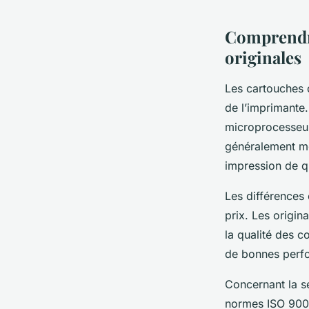
admin
•
10 octobre 2025
•
5 min de lecture
Comprendre
originales
Les cartouches d
de l’imprimante.
microprocesseur 
généralement mo
impression de q
Les différences 
prix. Les origin
la qualité des 
de bonnes perfo
Concernant la sé
normes ISO 9001