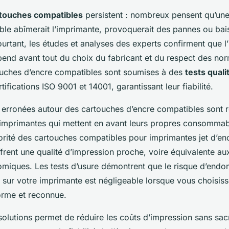
touches compatibles
persistent : nombreux pensent qu’un
le abîmerait l’imprimante, provoquerait des pannes ou baiss
urtant, les études et analyses des experts confirment que l
pend avant tout du choix du fabricant et du respect des no
ouches d’encre compatibles sont soumises à des
tests quali
tifications ISO 9001 et 14001, garantissant leur fiabilité.
 erronées autour des cartouches d’encre compatibles sont 
d’imprimantes qui mettent en avant leurs propres consommabl
jorité des cartouches compatibles pour imprimantes jet d’en
frent une qualité d’impression proche, voire équivalente aux
omiques. Les tests d’usure démontrent que le risque d’en
f sur votre imprimante est négligeable lorsque vous choisis
rme et reconnue.
olutions permet de réduire les coûts d’impression sans sacri