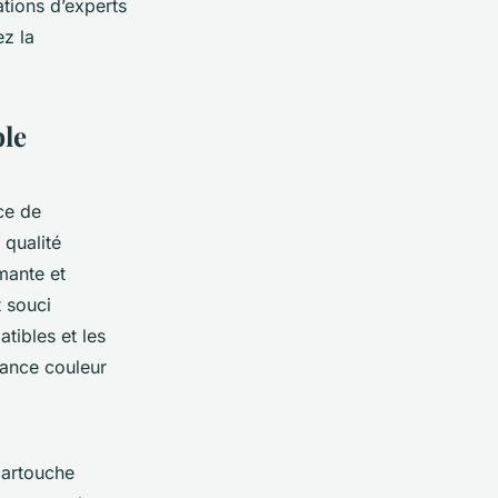
tions d’experts
ez la
ble
ce de
 qualité
mante et
t souci
tibles et les
mance couleur
cartouche