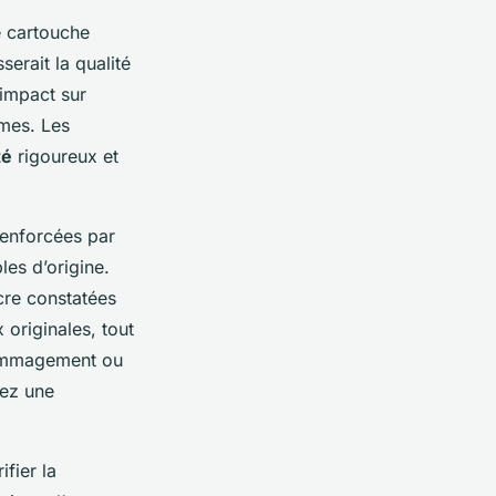
e cartouche
erait la qualité
’impact sur
rmes. Les
té
rigoureux et
renforcées par
es d’origine.
cre constatées
 originales, tout
dommagement ou
sez une
fier la