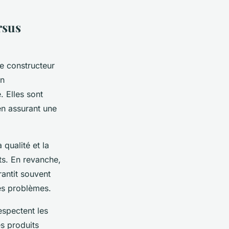
rsus
le constructeur
un
. Elles sont
en assurant une
qualité et la
cts. En revanche,
antit souvent
es problèmes.
espectent les
s produits