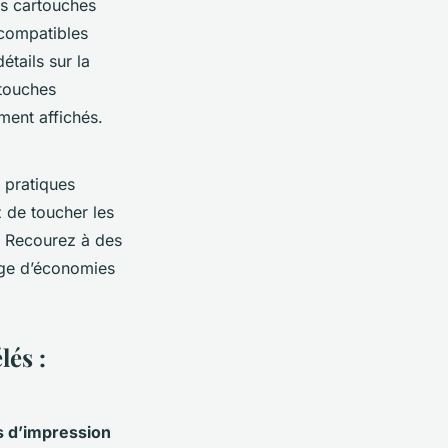
es cartouches
 compatibles
étails sur la
rtouches
ment affichés.
 pratiques
z de toucher les
. Recourez à des
age d’économies
lés :
s d’impression