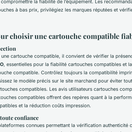
 compromettre la fiabilité de l’équipement. Les recommanda
touches à bas prix, privilégiez les marques réputées et vérifi
our choisir une cartouche compatible fia
lection
 une cartouche compatible, il convient de vérifier la présen
SO
, essentielles pour la fiabilité cartouches compatibles et la
ouche compatible. Contrôlez toujours la compatibilité impri
sissez le modèle précis sur le site marchand pour éviter tou
artouches compatibles. Les avis utilisateurs cartouches compa
artouches compatibles offrent des repères quant à la perfor
atibles et la réduction coûts impression.
 toute confiance
plateformes connues permettant la vérification authenticité 