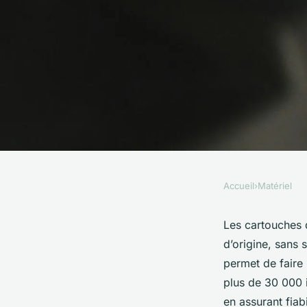
Accueil
›
Matériel
MATÉRIEL
Les secrets des cart
Les cartouches 
d’origine, sans 
compatibles révélés
permet de faire
plus de 30 000 
en assurant fiab