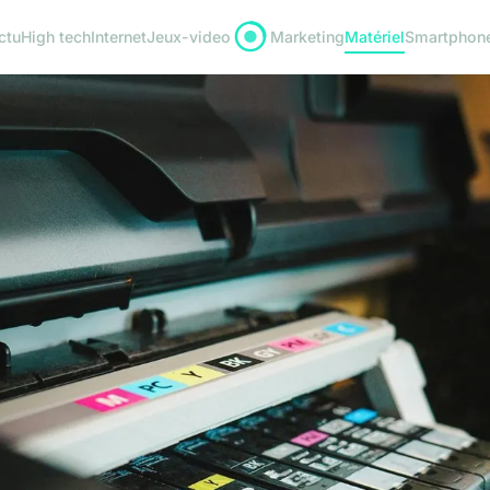
ctu
High tech
Internet
Jeux-video
Marketing
Matériel
Smartphon