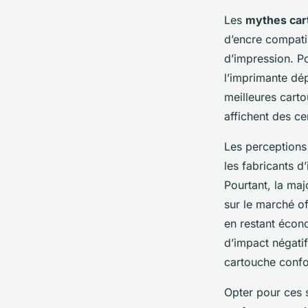
Les
mythes car
d’encre compatib
d’impression. Po
l’imprimante dé
meilleures cart
affichent des cer
Les perceptions
les fabricants 
Pourtant, la ma
sur le marché of
en restant écon
d’impact négati
cartouche confo
Opter pour ces s