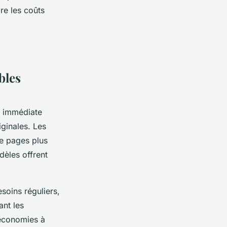
re les coûts
bles
t immédiate
iginales. Les
e pages plus
dèles offrent
soins réguliers,
ant les
 économies à