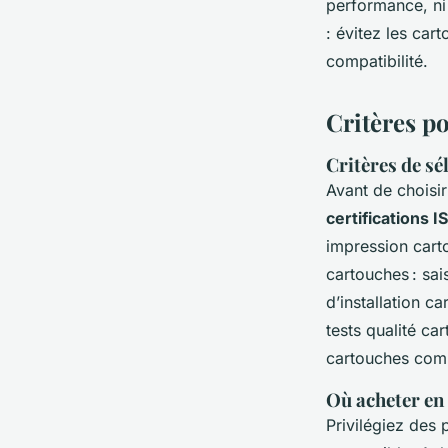
performance, ni
: évitez les car
compatibilité.
Critères p
Critères de sé
Avant de choisir
certifications I
impression cart
cartouches : sai
d’installation c
tests qualité c
cartouches comp
Où acheter en
Privilégiez des 