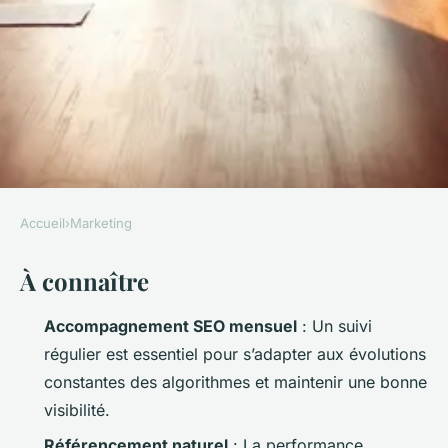
Accueil
›
Marketing
MARKETING
À connaître
Top 5 raisons d'engager un
consultant SEO mensuel à
Accompagnement SEO mensuel
: Un suivi
Aix-en-Provence
régulier est essentiel pour s’adapter aux évolutions
constantes des algorithmes et maintenir une bonne
Aminte
•
29/05/2026 17:24
•
8 min de lecture
visibilité.
Référencement naturel
: La performance