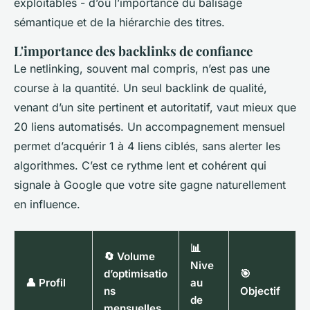
exploitables - d’où l’importance du balisage
sémantique et de la hiérarchie des titres.
L'importance des backlinks de confiance
Le netlinking, souvent mal compris, n’est pas une
course à la quantité. Un seul backlink de qualité,
venant d’un site pertinent et autoritatif, vaut mieux que
20 liens automatisés. Un accompagnement mensuel
permet d’acquérir 1 à 4 liens ciblés, sans alerter les
algorithmes. C’est ce rythme lent et cohérent qui
signale à Google que votre site gagne naturellement
en influence.
📊
🔄 Volume
Nive
d’optimisatio
🎯
👤 Profil
au
ns
Objectif
de
mensuelles