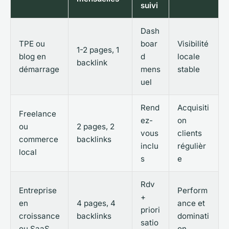
suivi
Dash
TPE ou
boar
Visibilité
1-2 pages, 1
blog en
d
locale
backlink
démarrage
mens
stable
uel
Rend
Acquisiti
Freelance
ez-
on
ou
2 pages, 2
vous
clients
commerce
backlinks
inclu
régulièr
local
s
e
Rdv
Entreprise
Perform
+
en
4 pages, 4
ance et
priori
croissance
backlinks
dominati
satio
ou SaaS
on