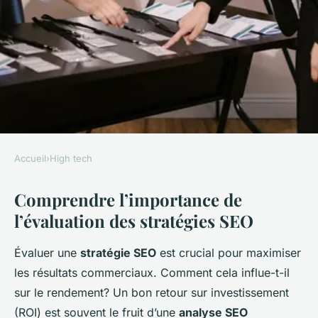
Accueil
›
High tech
HIGH TECH
Comprendre l’importance de
Comment mesurer l'efficacité
l’évaluation des stratégies SEO
de votre stratégie SEO?
Évaluer une
stratégie SEO
est crucial pour maximiser
admin
•
16 mars 2025
•
5 min de lecture
les résultats commerciaux. Comment cela influe-t-il
sur le rendement? Un bon retour sur investissement
(ROI) est souvent le fruit d’une
analyse SEO