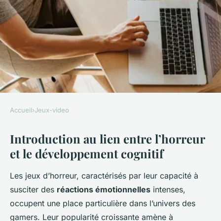
Accueil
›
Jeux-video
JEUX-VIDEO
Introduction au lien entre l’horreur
L'Impact de l'Horreur sur
et le développement cognitif
l'Éveil Cognitif des Gamers :
Une Exploration Fascinante
Les jeux d’horreur, caractérisés par leur capacité à
susciter des
réactions émotionnelles
intenses,
admin
•
31 mars 2025
•
6 min de lecture
occupent une place particulière dans l’univers des
gamers. Leur popularité croissante amène à