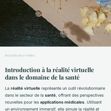
Accueil
›
Jeux-video
JEUX-VIDEO
Introduction à la réalité virtuelle
L'impact de la réalité virtuelle
dans le domaine de la santé
sur la santé : est-ce vraiment
bénéfique?
La
réalité virtuelle
représente un outil révolutionnaire
dans le secteur de la
santé
, offrant des perspectives
admin
•
29 mars 2025
•
6 min de lecture
nouvelles pour les
applications médicales
. Utilisant
un environnement immersif, elle simule la réalité et