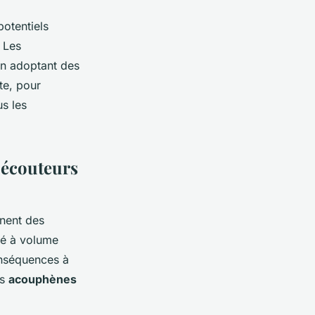
potentiels
 Les
 en adoptant des
te, pour
us les
s écouteurs
nent des
gé à volume
conséquences à
es
acouphènes