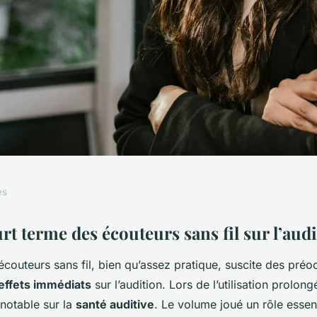
es
lement nocifs des
urt terme des écouteurs sans fil sur l’aud
s écouteurs sans fil, bien qu’assez pratique, suscite des pré
r notre audition :
effets immédiats
sur l’audition. Lors de l’utilisation prolongé
voir.
 notable sur la
santé auditive
. Le volume joué un rôle essent