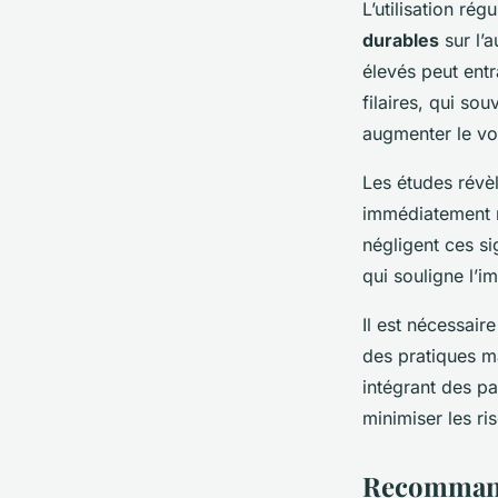
L’utilisation rég
durables
sur l’
élevés peut ent
filaires, qui sou
augmenter le vo
Les études révè
immédiatement ma
négligent ces si
qui souligne l’i
Il est nécessair
des pratiques m
intégrant des p
minimiser les ri
Recommanda