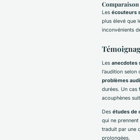
Comparaison en
Les
écouteurs s
plus élevé que 
inconvénients de
Témoignage
Les
anecdotes s
l’audition selon
problèmes audi
durées. Un cas f
acouphènes suit
Des
études de 
qui ne prennent 
traduit par une 
prolongées.