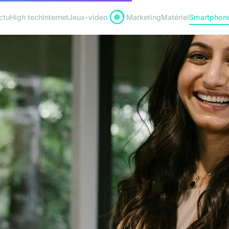
ctu
High tech
Internet
Jeux-video
Marketing
Matériel
Smartphon