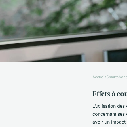
Accueil
›
Smartphon
SMARTPHONES
Les effets potentiel
Effets à co
L’utilisation de
écouteurs sans fil su
concernant ses
ce que vous devez sa
avoir un impact