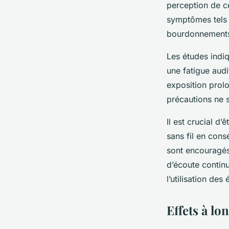
perception de c
symptômes tels
admin
•
21 mars 2025
•
5 min de lecture
bourdonnements o
Les études indi
une
fatigue audi
exposition prol
précautions ne s
Il est crucial d’
sans fil en cons
sont encouragés 
d’écoute contin
l’utilisation des
Effets à lo