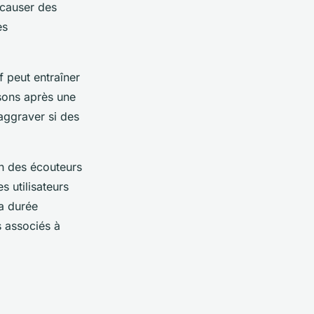
 causer des
es
 peut entraîner
 sons après une
aggraver si des
ion des écouteurs
 utilisateurs
la durée
s associés à