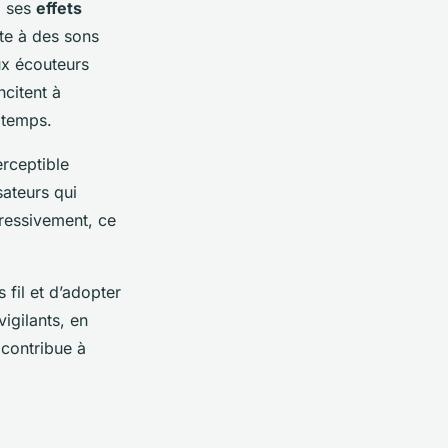
à ses
effets
nte à des sons
x écouteurs
ncitent à
 temps.
rceptible
sateurs qui
gressivement, ce
 fil et d’adopter
vigilants, en
 contribue à