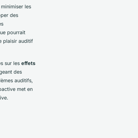
 minimiser les
pper des
es
ue pourrait
plaisir auditif
s sur les
effets
ageant des
lèmes auditifs,
roactive met en
ive.